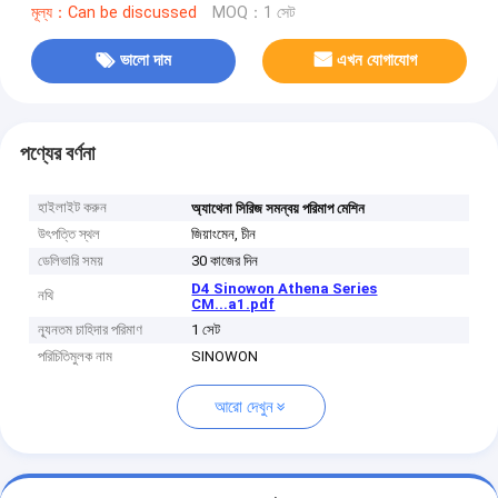
মূল্য：Can be discussed
MOQ：1 সেট
ভালো দাম
এখন যোগাযোগ
পণ্যের বর্ণনা
হাইলাইট করুন
অ্যাথেনা সিরিজ সমন্বয় পরিমাপ মেশিন
উৎপত্তি স্থল
জিয়াংমেন, চীন
ডেলিভারি সময়
30 কাজের দিন
D4 Sinowon Athena Series
নথি
CM...a1.pdf
ন্যূনতম চাহিদার পরিমাণ
1 সেট
পরিচিতিমুলক নাম
SINOWON
আরো দেখুন