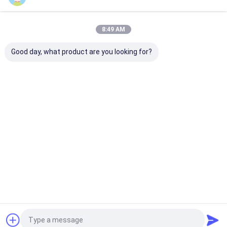
বাড়ি
আমাদের
আমাদের সাথে যোগাযোগ
Desktop
Site
সম্পর্কে
করুন
8:49 AM
সাইট ম্যাপ
গোপনীয়তা নীতি
গুণ
ভিডিও পরিমাপ সিস্টেম
চীন কারখানা.Copyright © 2026 Hoyamo and Sinowon
Good day, what product are you looking for?
Inc. All Rights Reserved.
বাড়ি
পণ্য
ভিডিও