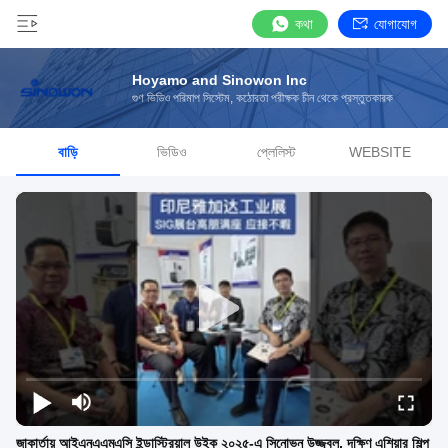
কথা
যোগাযোগ
Hoyamo and Sinowon Inc
গুণ ভিডিও পরিমাপ সিস্টেম, কঠোরতা পরীক্ষক চীন থেকে প্রস্তুতকারক
বাড়ি
ভিডিও
প্লেলিস্ট
WEBSITE
জাকার্তায় আইএনএএমএসি ইন্ডাস্ট্রিয়াল উইক ২০২৫-এ সিনোভন উজ্জ্বল, দক্ষিণ এশিয়ার শিল্প