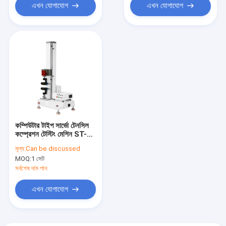
এখন যোগাযোগ
এখন যোগাযোগ
কম্পিউটার টাইপ সার্ভো টেনসিল
কম্প্রেশন টেস্টিং মেশিন ST-
1176G সিই / ROHS
মূল্য:
Can be discussed
অনুমোদিত
MOQ:
1 সেট
সর্বশেষ দাম পান
এখন যোগাযোগ