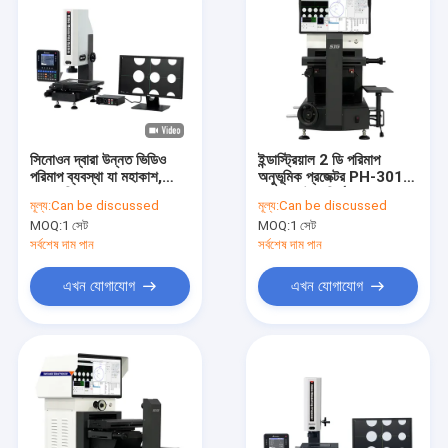
সিনোওন দ্বারা উন্নত ভিডিও
ইন্ডাস্ট্রিয়াল 2 ডি পরিমাপ
পরিমাপ ব্যবস্থা যা মহাকাশ,
অনুভূমিক প্রজেক্টর PH-3015
স্বয়ংচালিত এবং QC এর জন্য
এর জন্য উচ্চ নির্ভুলতা
মূল্য:
Can be discussed
মূল্য:
Can be discussed
ব্যবহৃত হয় VMD-2010
অপটিক্যাল তুলনা
MOQ:
1 সেট
MOQ:
1 সেট
সর্বশেষ দাম পান
সর্বশেষ দাম পান
এখন যোগাযোগ
এখন যোগাযোগ
বাড়ি
পণ্য
ভিডিও