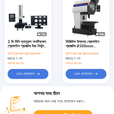
2 ডি মিনি ম্যানুয়াল অপটিক্যাল
ডিজিটাল উল্লম্ব প্রোফাইল
প্রোফাইল প্রজেক্টর উচ্চ নির্ভুলতা
প্রজেক্টর Ø300mm
ভিডিও পরিমাপ প্রজেক্টর
VP300-1510 10X 20X
মূল্য:
Can be discussed
মূল্য:
Can be discussed
50X লেন্স
MOQ:
1 সেট
MOQ:
1 সেট
সর্বশেষ দাম পান
সর্বশেষ দাম পান
এখন যোগাযোগ
এখন যোগাযোগ
আপনার সময় বাঁচান
আমাদের সাথে সেরা পণ্য যোগাযোগ করুন।