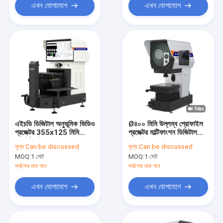
এখন যোগাযোগ
এখন যোগাযোগ
এইচডি ডিজিটাল অনুভূমিক ভিডিও
Ø৪০০ মিমি উল্লম্ব প্রোফাইল
প্রজেক্টর 355x125 মিমি
প্রজেক্টর মাল্টিফাংশন ডিজিটাল
ওয়ার্কিং স্টেজ ভ্রমণ PH-
মেজাজিং প্রজেক্টর
মূল্য:
Can be discussed
মূল্য:
Can be discussed
3015
MOQ:
1 সেট
MOQ:
1 সেট
সর্বশেষ দাম পান
সর্বশেষ দাম পান
এখন যোগাযোগ
এখন যোগাযোগ