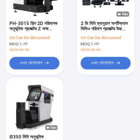
আমাদের সম্বন্ধে
কারখানা পরিদর্শন
PH-3015 শিল্প 2D পরিমাপক
2 ডি মিনি ম্যানুয়াল অপটিক্যাল
অনুভূমিক প্রজেক্টর Z অক্ষ
ভিডিও পরিমাপ প্রজেক্টর উচ্চ
গুণমান নিয়ন্ত্রণ
110mm রেজোলিউশন
নির্ভুলতা ভিএমডি -1510
মূল্য:
Can be discussed
মূল্য:
Can be discussed
0.0005mm গিয়ার / থ্রেড
MOQ:
1 সেট
MOQ:
1 সেট
পরিদর্শনের জন্য
আমাদের সাথে যোগাযোগ
সর্বশেষ দাম পান
সর্বশেষ দাম পান
খবর
এখন যোগাযোগ
এখন যোগাযোগ
মামলা
একটি উদ্ধৃতি অনুরোধ করুন
China
ভিডিও পরিমাপ সিস্টেম
Ø350 মিমি অনুভূমিক