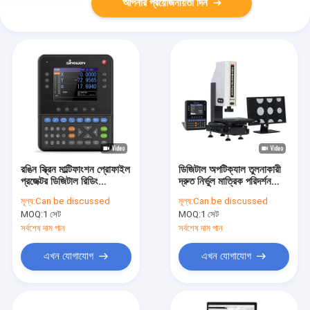
আপনার প্রয়োজনীয়তা দিন
রঙিন স্ক্রিন মাল্টিফাংশন প্রোফাইল
ডিজিটাল অপটিক্যাল তুলনাকারী
প্রজেক্টর ডিজিটাল রিডিং
দ্রুত নির্ভুল মাত্রিক পরিদর্শন
DP400
VMD-3020
মূল্য:
Can be discussed
মূল্য:
Can be discussed
MOQ:
1 সেট
MOQ:
1 সেট
সর্বশেষ দাম পান
সর্বশেষ দাম পান
এখন যোগাযোগ
এখন যোগাযোগ