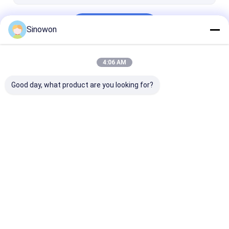
হ্যান্ডহেল্ড 3D স্ক্যানার
চালিয়ে
Sinowon
4:06 AM
আমাদের বিভাগসমূহ
Good day, what product are you looking for?
ভিডিও পরিমাপ সিস্টেম
কঠোরতা পরীক্ষক
পরিমাপ মেশিন সমন্বয়
বাড়ি
আমাদের
আমাদের সাথে যোগাযোগ
Desktop
Site
সম্পর্কে
করুন
সাইট ম্যাপ
গোপনীয়তা নীতি