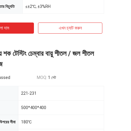
তার বিচ্যুতি
≤±2℃, ±3%RH
ো দাম
এখন চ্যাট করুন
য় শক টেস্টিং চেম্বার বায়ু শীতল / জল শীতল
জ
ussed
MOQ:
1 সেট
221-231
500*400*400
র উপরের সীমা
180℃