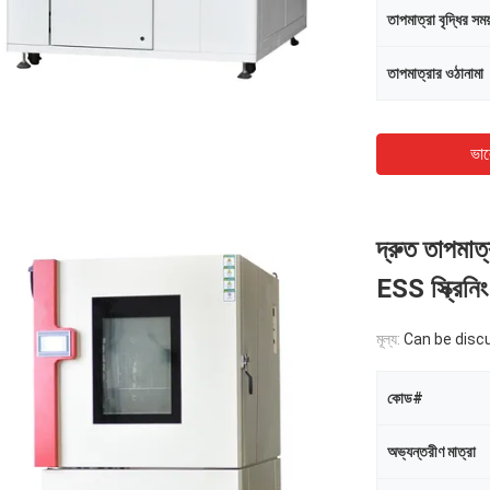
তাপমাত্রা বৃদ্ধির সময
তাপমাত্রার ওঠানামা
ভাল
দ্রুত তাপমাত্
ESS স্ক্রিনিং 
মূল্য:
Can be disc
কোড#
অভ্যন্তরীণ মাত্রা