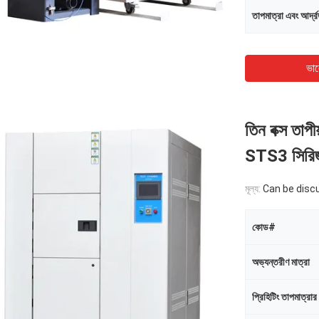
তাপমাত্রা এবং আর্দ্র
ভাল
তিন বক্স তাপী
STS3 সিরি
মূল্য:
Can be disc
কোড#
অভ্যন্তরীণ মাত্রা
প্রিহিটিং তাপমাত্রা