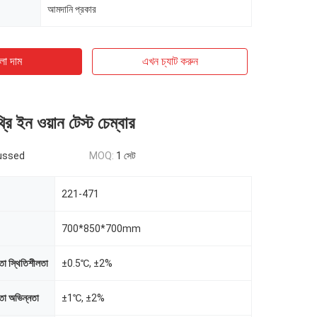
আমদানি প্রকার
ো দাম
এখন চ্যাট করুন
্রি ইন ওয়ান টেস্ট চেম্বার
ussed
MOQ:
1 সেট
221-471
700*850*700mm
রতা স্থিতিশীলতা
±0.5℃, ±2%
রতা অভিন্নতা
±1℃, ±2%