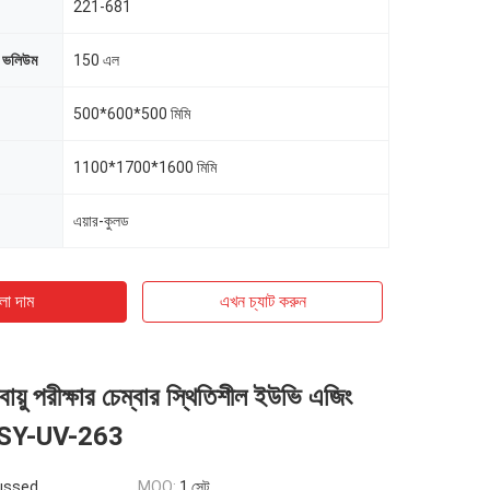
221-681
ণ ভলিউম
150 এল
500*600*500 মিমি
1100*1700*1600 মিমি
এয়ার-কুলড
ো দাম
এখন চ্যাট করুন
লবায়ু পরীক্ষার চেম্বার স্থিতিশীল ইউভি এজিং
ার SY-UV-263
ussed
MOQ:
1 সেট