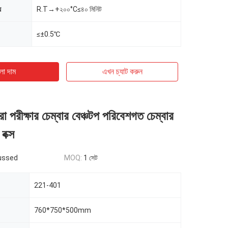
়
R.T→+২০০°C≤৪০ মিনিট
≤±0.5℃
ো দাম
এখন চ্যাট করুন
রা পরীক্ষার চেম্বার বেঞ্চটপ পরিবেশগত চেম্বার
বক্স
ussed
MOQ:
1 সেট
221-401
760*750*500mm