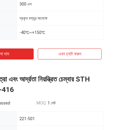
300 এল
প্রকৃত বস্তুর সাপেক্ষে
-40℃~+150℃
ো দাম
এখন চ্যাট করুন
্রা এবং আর্দ্রতা নিয়ন্ত্রিত চেম্বার STH
H-416
ussed
MOQ:
1 সেট
221-501