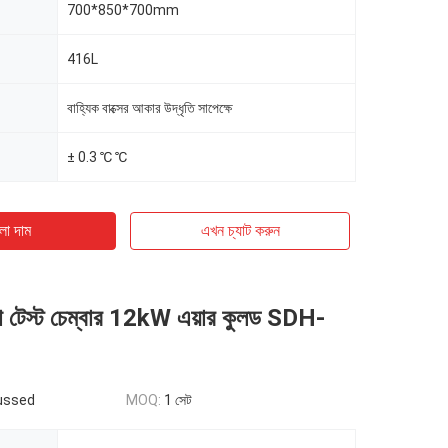
700*850*700mm
416L
বাহ্যিক বাক্সের আকার উদ্ধৃতি সাপেক্ষে
± 0.3 ℃ ℃
ো দাম
এখন চ্যাট করুন
চতা টেস্ট চেম্বার 12kW এয়ার কুলড SDH-
ussed
MOQ:
1 সেট