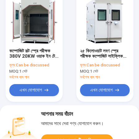
কম্পোজিট সল্ট স্প্রে পরীক্ষক
২৫ কিলোওয়াট লবণ স্প্রে
380V 20KW ওয়াক ইন টেস্ট
পরীক্ষক কম্পোজিট সাইক্লিক
চেম্বার SST-3600-CCT
জারা চেম্বারে হাঁটছে সিই
মূল্য:
Can be discussed
মূল্য:
Can be discussed
অনুমোদিত
MOQ:
1 সেট
MOQ:
1 সেট
সর্বশেষ দাম পান
সর্বশেষ দাম পান
এখন যোগাযোগ
এখন যোগাযোগ
আপনার সময় বাঁচান
আমাদের সাথে সেরা পণ্য যোগাযোগ করুন।