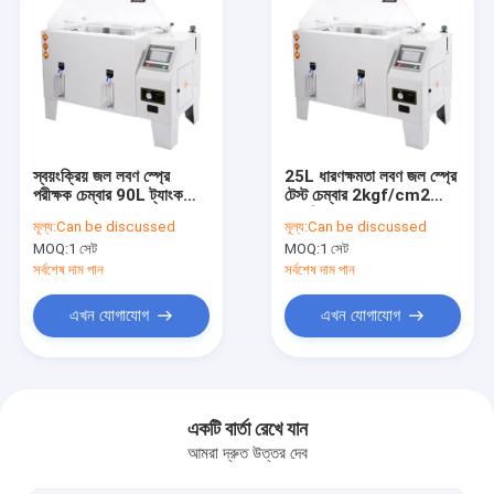
স্বয়ংক্রিয় জল লবণ স্প্রে
25L ধারণক্ষমতা লবণ জল স্প্রে
পরীক্ষক চেম্বার 90L ট্যাংক
টেস্ট চেম্বার 2kgf/cm2
ক্ষমতা SST-160-NS
সংকুচিত বায়ু চাপ
মূল্য:
Can be discussed
মূল্য:
Can be discussed
MOQ:
1 সেট
MOQ:
1 সেট
সর্বশেষ দাম পান
সর্বশেষ দাম পান
এখন যোগাযোগ
এখন যোগাযোগ
বাড়ি
পণ্য
একটি বার্তা রেখে যান
আমরা দ্রুত উত্তর দেব
ভিডিও