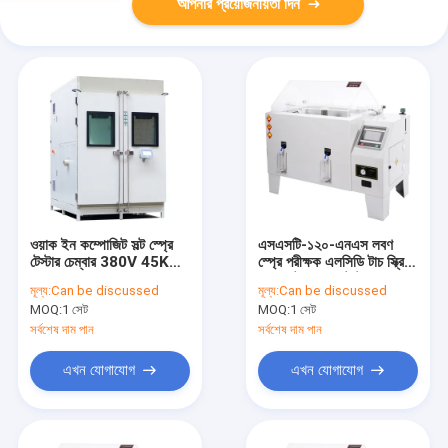
আপনার প্রয়োজনীয়তা দিন
ওয়াক ইন কম্পোজিট সল্ট স্প্রে
এসএসটি-১২০-এনএস লবণ
টেস্টার চেম্বার 380V 45KW
স্প্রে পরীক্ষক এলসিডি টাচ স্ক্রিন
SST-27500-CCT
সহ ওয়াটার স্প্রে টেস্ট চেম্বার
মূল্য:
Can be discussed
মূল্য:
Can be discussed
MOQ:
1 সেট
MOQ:
1 সেট
সর্বশেষ দাম পান
সর্বশেষ দাম পান
এখন যোগাযোগ
এখন যোগাযোগ