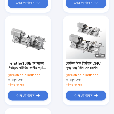
এখন যোগাযোগ
এখন যোগাযোগ
Telathe100B তাপমাত্রা
পোর্টেবল উচ্চ নির্ভুলতা CNC
নিয়ন্ত্রিত হাউজিং সংগীত অ্যালার্ম
ক্ষুদ্র যন্ত্র মিনি লেদ মেশিন
ঘড়ি সহ ছোট সিএনসি টার্ন
মূল্য:
Can be discussed
মূল্য:
Can be discussed
MOQ:
1 সেট
MOQ:
1 সেট
সর্বশেষ দাম পান
সর্বশেষ দাম পান
এখন যোগাযোগ
এখন যোগাযোগ