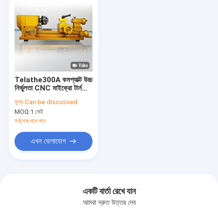
Telathe300A কমপ্যাক্ট উচ্চ
নির্ভুলতা CNC মাইক্রো টার্ন
জন্য যথার্থ যন্ত্রপাতি
মূল্য:
Can be discussed
MOQ:
1 সেট
সর্বশেষ দাম পান
এখন যোগাযোগ
একটি বার্তা রেখে যান
আমরা দ্রুত উত্তর দেব