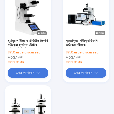
ম্যানুয়াল টাওয়ার ডিজিটাল ভিকার্স
স্বয়ংক্রিয় মাইক্রোভিকার্স
মাইক্রো হার্ডনেস টেস্টার
কঠোরতা পরীক্ষক
মাইক্রোভিকি ভিএম 1010
মূল্য:
Can be discussed
মূল্য:
Can be discussed
সিরিজ
MOQ:
1 সেট
MOQ:
1 সেট
সর্বশেষ দাম পান
সর্বশেষ দাম পান
এখন যোগাযোগ
এখন যোগাযোগ
বাড়ি
পণ্য
ভিডিও