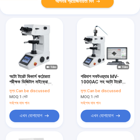
আপনার প্রয়োজনীয়তা দিন
অটো টারেট ভিকার্স কঠোরতা
পরিমাপ সফটওয়্যার MV-
পরীক্ষক ডিজিটাল মাইক্রো
1000AC সহ অটো টারেট
কঠোরতা পরীক্ষক মাইক্রোভিকি
ভিকার্স মাইক্রো হার্ডনেস টেস্টার
মূল্য:
Can be discussed
মূল্য:
Can be discussed
ভিএইচ 1010
MOQ:
1 সেট
MOQ:
1 সেট
সর্বশেষ দাম পান
সর্বশেষ দাম পান
এখন যোগাযোগ
এখন যোগাযোগ