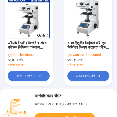
এইচভি ইন্ডেন্টার ভিকার্স কঠোরতা
ডাবল ইন্ডেন্টার নির্ভুলতা মাইক্রো
পরীক্ষক ডিজিটাল মাইক্রো
ডিজিটাল ভিকার্স কঠোরতা পরীক্ষক
কঠোরতা পরীক্ষার মেশিন
ভেক্সাস এমএইচভি
মূল্য:
Can be discussed
মূল্য:
Can be discussed
-১০০০জেডকে
MOQ:
1 সেট
MOQ:
1 সেট
সর্বশেষ দাম পান
সর্বশেষ দাম পান
এখন যোগাযোগ
এখন যোগাযোগ
আপনার সময় বাঁচান
আমাদের সাথে সেরা পণ্য যোগাযোগ করুন।