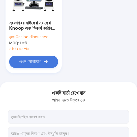
আমাদের সম্বন্ধে
কারখানা পরিদর্শন
স্বয়ংক্রিয় মাইক্রো ম্যাক্রো
Knoop এবং ভিকার্স কঠোরতা
গুণমান নিয়ন্ত্রণ
পরীক্ষা অটোভিকি ZVK-
মূল্য:
Can be discussed
1050AF
MOQ:
1 সেট
আমাদের সাথে যোগাযোগ
সর্বশেষ দাম পান
খবর
এখন যোগাযোগ
মামলা
একটি উদ্ধৃতি অনুরোধ করুন
একটি বার্তা রেখে যান
আমরা দ্রুত উত্তর দেব
China
ভিডিও পরিমাপ সিস্টেম