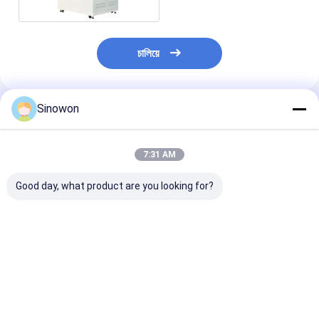
চালিয়ে
Sinowon
প্রস্তাবিত পণ্য
7:31 AM
Good day, what product are you looking for?
পিএলসি নিয়ন্ত্রণ জলবায়ু পরীক্ষার
টাচ স্ক্রিন জলবায়ু পরীক্ষার চেম্বার
বেঞ্চটপ উচ্চতা টেস্ট চেম
চেম্বার আবহাওয়া প্রতিরোধের
স্থিতিশীল ইউভি এজিং টেস্ট
12kW এয়ার কুলড
পরীক্ষার চেম্বার এসএসসি
চেম্বার SY-UV-263
150
-1300
ভালো দাম
ভালো দাম
ভালো দাম