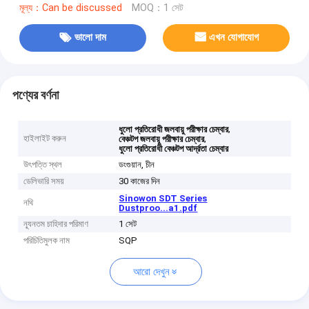
মূল্য：Can be discussed
MOQ：1 সেট
ভালো দাম
এখন যোগাযোগ
পণ্যের বর্ণনা
,
ধুলো প্রতিরোধী জলবায়ু পরীক্ষার চেম্বার
হাইলাইট করুন
,
বেঞ্চটপ জলবায়ু পরীক্ষার চেম্বার
ধুলো প্রতিরোধী বেঞ্চটপ আর্দ্রতা চেম্বার
উৎপত্তি স্থল
ডংগুয়ান, চীন
ডেলিভারি সময়
30 কাজের দিন
Sinowon SDT Series
নথি
Dustproo...a1.pdf
ন্যূনতম চাহিদার পরিমাণ
1 সেট
পরিচিতিমুলক নাম
SQP
আরো দেখুন