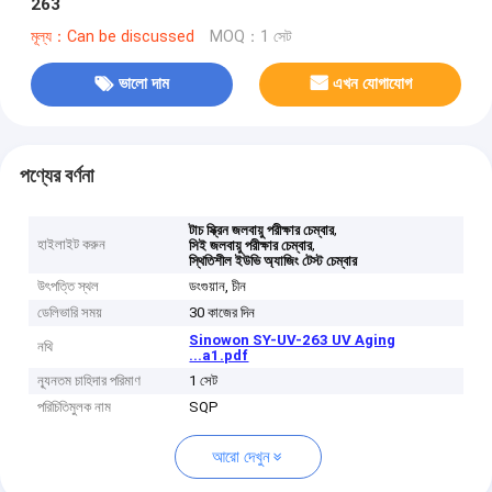
263
মূল্য：Can be discussed
MOQ：1 সেট
ভালো দাম
এখন যোগাযোগ
পণ্যের বর্ণনা
,
টাচ স্ক্রিন জলবায়ু পরীক্ষার চেম্বার
হাইলাইট করুন
,
সিই জলবায়ু পরীক্ষার চেম্বার
স্থিতিশীল ইউভি অ্যাজিং টেস্ট চেম্বার
উৎপত্তি স্থল
ডংগুয়ান, চীন
ডেলিভারি সময়
30 কাজের দিন
Sinowon SY-UV-263 UV Aging
নথি
...a1.pdf
ন্যূনতম চাহিদার পরিমাণ
1 সেট
পরিচিতিমুলক নাম
SQP
আরো দেখুন