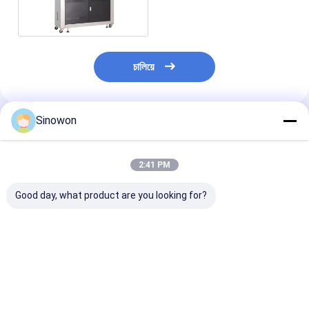
SY-UV-263
চালিয়ে
Sinowon
প্রস্তাবিত পণ্য
2:41 PM
Good day, what product are you looking for?
পিএলসি নিয়ন্ত্রণ জলবায়ু পরীক্ষার
বেঞ্চটপ উচ্চতা টেস্ট চেম্বার
ধ্রুবক তাপমাত্রা এবং আ
চেম্বার আবহাওয়া প্রতিরোধের
12kW এয়ার কুলড SDH-
নিয়ন্ত্রিত চেম্বার ST
পরীক্ষার চেম্বার এসএসসি
150
STH-416
-1300
ভালো দাম
ভালো দাম
ভালো দাম