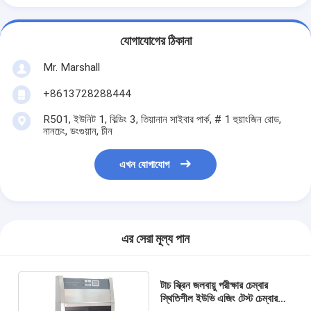
যোগাযোগের ঠিকানা
Mr. Marshall
+8613728288444
R501, ইউনিট 1, বিল্ডিং 3, তিয়ানান সাইবার পার্ক, # 1 হুয়াংজিন রোড,
নানচেং, ডংগুয়ান, চীন
এখন যোগাযোগ
এর সেরা মূল্য পান
টাচ স্ক্রিন জলবায়ু পরীক্ষার চেম্বার
স্থিতিশীল ইউভি এজিং টেস্ট চেম্বার