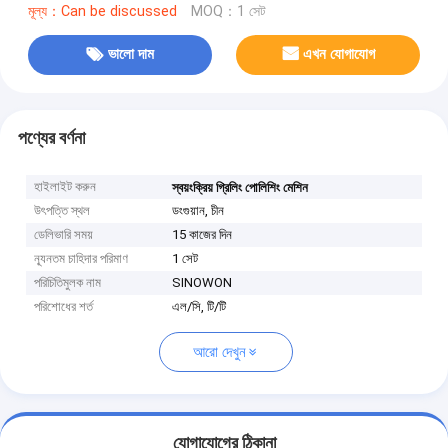
মূল্য：Can be discussed
MOQ：1 সেট
ভালো দাম
এখন যোগাযোগ
পণ্যের বর্ণনা
হাইলাইট করুন
স্বয়ংক্রিয় গ্রিলিং পোলিশিং মেশিন
উৎপত্তি স্থল
ডংগুয়ান, চীন
ডেলিভারি সময়
15 কাজের দিন
ন্যূনতম চাহিদার পরিমাণ
1 সেট
পরিচিতিমুলক নাম
SINOWON
পরিশোধের শর্ত
এল/সি, টি/টি
আরো দেখুন
যোগাযোগের ঠিকানা