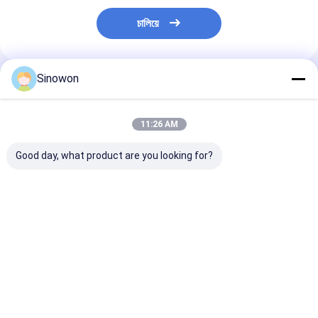
চালিয়ে
Sinowon
প্রস্তাবিত পণ্য
11:26 AM
Good day, what product are you looking for?
ম্যানুয়াল ঘর্ষণ কাটার মেশিন
2 চাকা সেমি অটোমেটিক
220V 50HZ ধাতুবিদ
4.0KW MC-300
গ্রাইন্ডার পোলিশার 550W
বিশ্লেষণ মেশিন Φ
পরিবর্তনশীল গতির সাথে
স্প্রিং চাপ GP-2A
ধাতুবিদ্যা নমুনা মাউন্ট 
ভালো দাম
ভালো দাম
ভালো দাম