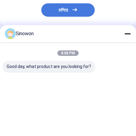
চালিয়ে
Sinowon
প্রস্তাবিত পণ্য
8:08 PM
Good day, what product are you looking for?
ম্যানুয়াল ঘর্ষণ কাটার মেশিন
2 চাকা সেমি অটোমেটিক
220V 50HZ ধাতুবিদ
4.0KW MC-300
গ্রাইন্ডার পোলিশার 550W
বিশ্লেষণ মেশিন Φ
পরিবর্তনশীল গতির সাথে
স্প্রিং চাপ GP-2A
ধাতুবিদ্যা নমুনা মাউন্ট 
ভালো দাম
ভালো দাম
ভালো দাম