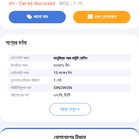
মূল্য：Can be discussed
MOQ：1 সেট
ভালো দাম
এখন যোগাযোগ
পণ্যের বর্ণনা
হাইলাইট করুন
ধাতুবিদ্যা গরম মাউন্ট মেশিন
উৎপত্তি স্থল
ডংগুয়ান, চীন
ডেলিভারি সময়
15 কাজের দিন
ন্যূনতম চাহিদার পরিমাণ
1 সেট
পরিচিতিমুলক নাম
SINOWON
পরিশোধের শর্ত
এল/সি, টি/টি
আরো দেখুন
যোগাযোগের ঠিকানা