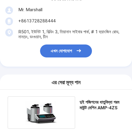
Mr. Marshall
+8613728288444
R501, ইউনিট 1, বিল্ডিং 3, তিয়ানান সাইবার পার্ক, # 1 হুয়াংজিন রোড,
নানচেং, ডংগুয়ান, চীন
এখন যোগাযোগ
এর সেরা মূল্য পান
দুই পজিশনের ধাতুবিদ্যা গরম
মাউন্ট মেশিন AMP-4ZS