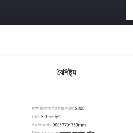
বৈশিষ্ট্য
কাটিং ডিস্কের গতি (আরপিএম):
2800
মোটর:
3.0 কেডব্লিউ
প্যাকিং আকার:
900*770*750mm