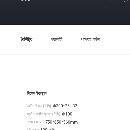
বৈশিষ্ট্য
গ্যালারী
পণ্যের বর্ণনা
বিশেষ উল্লেখ
কাটিং ডিস্ক (মিমি):
Φ300*2*Φ32
সর্বোচ্চ কাটিং ক্ষমতা (মিমি):
Φ100
পণ্যের মাত্রা:
750*650*560mm