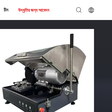
চীন
উদ্ধৃতির জন্য আবেদন