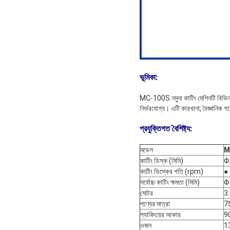
ভূমিকা
:
MC-100S নমুনা কাটিং মেশিনটি বিভিন্ন 
নির্ভরযোগ্য। এটি কারখানা, বৈজ্ঞানিক গ
প্রযুক্তিগত বৈশিষ্ট্য:
মডেল
M
কাটিং ডিস্ক (মিমি)
Φ
কাটিং ডিস্কের গতি (rpm)
●
সর্বোচ্চ কাটিং ক্ষমতা (মিমি)
Φ
মোটর
3
পণ্যের মাত্রা
7
প্যাকিংয়ের আকার
9
ওজন
13