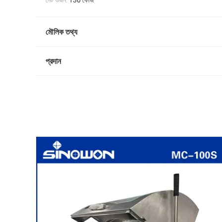
নেট ওজন:
130 কেজি
মৌলিক তথ্য
প্রদান