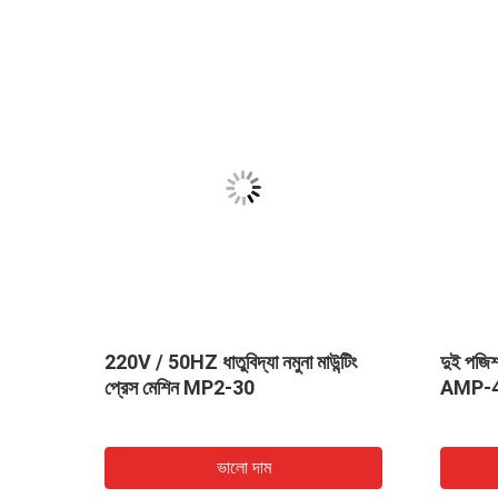
লিশার
220V / 50HZ ধাতুবিদ্যা নমুনা মাউন্টিং
দুই পজিশন
প্রেস মেশিন MP2-30
AMP-
ভালো দাম