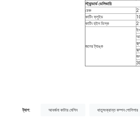
স্ট্যান্ডার্ড ডেলিভারি
রেঞ্চ
2 
কাটিং ফ্লুইড
1
কাটিং হুইল ডিস্ক
2
ইন
আ
ক্
জলের ট্যাঙ্ক
ক্
জল
30
ট্যাগ:
আবর্জনা কাটার মেশিন
ধাতুসংক্রান্ত কম্পন পোলিশার