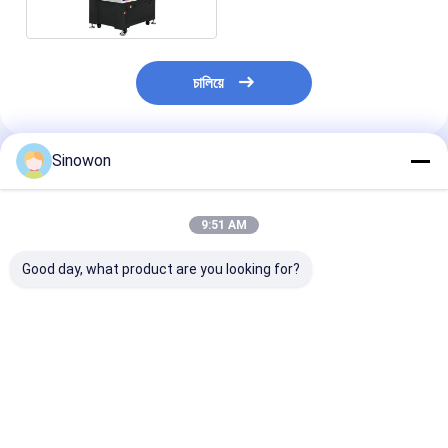
চালিয়ে
Sinowon
প্রস্তাবিত পণ্য
9:51 AM
Good day, what product are you looking for?
বড় ভ্রমণ অটো ভিশন পরিমাপ
সেমি-অটোমেটিক উচ্চ নির্ভুলতা
চলন্ত সেতু স্বয়ংক্রিয় দৃ
মেশিন উচ্চ নির্ভুলতা ব্রিজ টাইপ
দৃষ্টি ভিত্তিক পরিমাপ সিস্টেম
পরিমাপ মেশিন উচ্চ নির্ভ
পরিমাপ সরঞ্জাম
ISemi সিরিজ IMS-
AutoVision432 
4030C
ভালো দাম
ভালো দাম
ভালো দাম