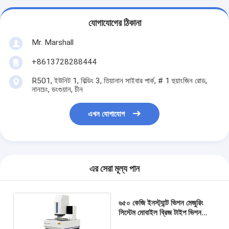
যোগাযোগের ঠিকানা
Mr. Marshall
+8613728288444
R501, ইউনিট 1, বিল্ডিং 3, তিয়ানান সাইবার পার্ক, # 1 হুয়াংজিন রোড,
নানচেং, ডংগুয়ান, চীন
এখন যোগাযোগ
এর সেরা মূল্য পান
৬৫০ কেজি ইনস্ট্যান্ট ভিশন মেজুরিং
সিস্টেম মোবাইল ব্রিজ টাইপ ভিশন
মেজুরিং মেশিন