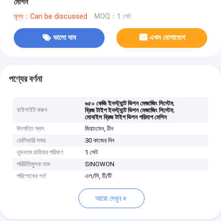
মেশিন
মূল্য：Can be discussed
MOQ：1 সেট
ভালো দাম
এখন যোগাযোগ
পণ্যের বর্ণনা
,
৬৫০ কেজি ইনস্ট্যান্ট ভিশন মেজাজিং সিস্টেম
হাইলাইট করুন
,
ব্রিজ টাইপ ইনস্ট্যান্ট ভিশন মেজাজিং সিস্টেম
মোবাইল ব্রিজ টাইপ ভিশন পরিমাপ মেশিন
উৎপত্তি স্থল
জিয়াংমেন, চীন
ডেলিভারি সময়
30 কাজের দিন
ন্যূনতম চাহিদার পরিমাণ
1 সেট
পরিচিতিমুলক নাম
SINOWON
পরিশোধের শর্ত
এল/সি, টি/টি
আরো দেখুন