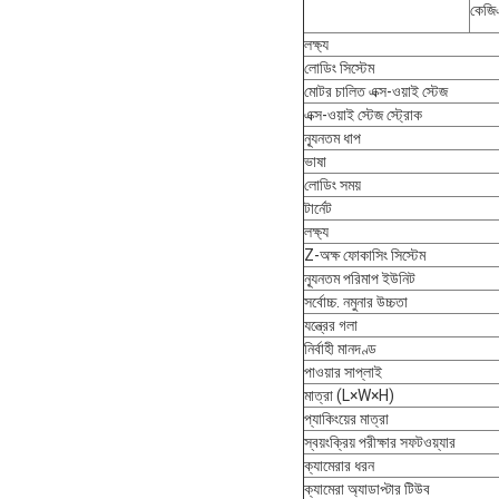
কেজি
লক্ষ্য
লোডিং সিস্টেম
মোটর চালিত এক্স-ওয়াই স্টেজ
এক্স-ওয়াই স্টেজ স্ট্রোক
ন্যূনতম ধাপ
ভাষা
লোডিং সময়
টার্নেট
লক্ষ্য
Z-অক্ষ ফোকাসিং সিস্টেম
ন্যূনতম পরিমাপ ইউনিট
সর্বোচ্চ. নমুনার উচ্চতা
যন্ত্রের গলা
নির্বাহী মানদণ্ড
পাওয়ার সাপ্লাই
মাত্রা (L×W×H)
প্যাকিংয়ের মাত্রা
স্বয়ংক্রিয় পরীক্ষার সফটওয়্যার
ক্যামেরার ধরন
ক্যামেরা অ্যাডাপ্টার টিউব