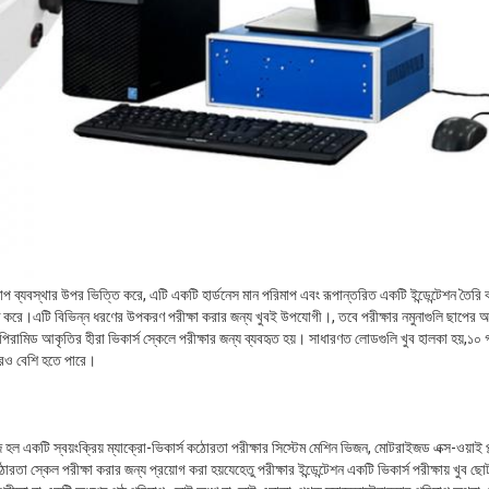
প ব্যবস্থার উপর ভিত্তি করে, এটি একটি হার্ডনেস মান পরিমাপ এবং রূপান্তরিত একটি ইন্ডেন্টেশন তৈরি করত
্ট করে।এটি বিভিন্ন ধরণের উপকরণ পরীক্ষা করার জন্য খুবই উপযোগী।, তবে পরীক্ষার নমুনাগুলি ছাপের
রামিড আকৃতির হীরা ভিকার্স স্কেলে পরীক্ষার জন্য ব্যবহৃত হয়। সাধারণত লোডগুলি খুব হালকা হয়,১০ গ
ারও বেশি হতে পারে।
কটি স্বয়ংক্রিয় ম্যাক্রো-ভিকার্স কঠোরতা পরীক্ষার সিস্টেম মেশিন ভিজন, মোটরাইজড এক্স-ওয়াই প্ল
োরতা স্কেল পরীক্ষা করার জন্য প্রয়োগ করা হয়যেহেতু পরীক্ষার ইন্ডেন্টেশন একটি ভিকার্স পরীক্ষায় খুব ছ