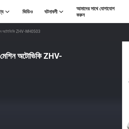
আমাদের সাথে যোগাযোগ
্য
ভিডিও
ঘটনাবলী
করুন
িং মেশিন অটোভিকি ZHV-WH0503
্টিং মেশিন অটোভিকি ZHV-