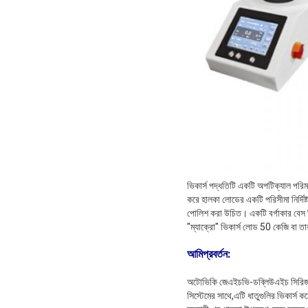
ভিকার্স পদ্ধতিটি একটি অপটিক্যাল পরিমা
করে হালকা লোডের একটি পরিসীমা নির্দিষ
পোলিশ করা উচিত। একটি বর্গাকার বেস পি
"ম্যাক্রো" ভিকার্স লোড 50 কেজি বা ত
আমি
প্রবর্তন
:
অটোভিকি জেএইচভি-ডব্লিউএইচ সিরিজ হল এ
সিস্টেমের সাথে,এটি ধাতুগুলির ভিকার্স কঠ