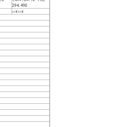
294; 490
১০x২০x