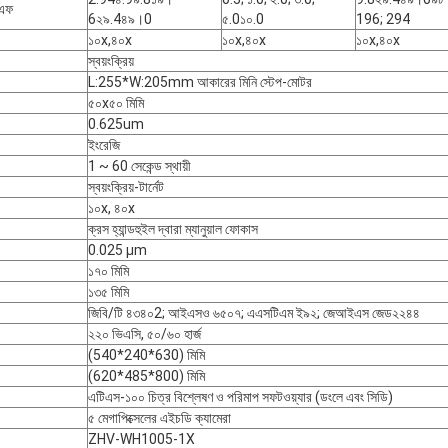
এফ
6২৯.4৪৯।0
৫.0১০.0
196; 294
১০x,৪০x
১০x,৪০x
১০x,৪০x
স্বয়ংক্রিয়
L:255*W:205mm আকারের মিনি স্টেপ-মোটর
৫০x৫০ মিমি
0.625um
ইংরেজি
1 ~ 60 সেকেন্ড স্থায়ী
স্বয়ংক্রিয়-টার্নেট
১০x, ৪০x
ক্রস হ্যান্ডহুইল দ্বারা ম্যানুয়াল ফোকাস
0.025 μm
১৭০ মিমি
১৩৫ মিমি
জিবি/টি ৪৩৪০2; আইএসও ৬৫০৭; এএসটিএম ই৯২; জেআইএস জেড২২৪৪
২২০ ভিএসি, ৫০/৬০ হার্জ
(540*240*630) মিমি
(620*485*800) মিমি
এটিএস-১০০ চিত্র বিশ্লেষণ ও পরিমাপ সফটওয়্যার (ডংলে এবং সিডি)
৫ মেগাপিক্সেলের এইচডি ক্যামেরা
ZHV-WH1005-1X