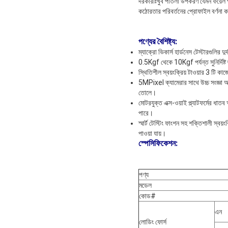
দরকারীঃখুব পাতলা উপকরণ যেমন ফয়েল প
কঠোরতার পরিবর্তনের প্রোফাইল বর্ণনা কর
পণ্যের বৈশিষ্ট্য
:
ম্যাক্রো ভিকার্স হার্ডনেস টেস্টারগুলির
0.5Kgf থেকে 10Kgf পর্যন্ত সুনির্দিষ্ট
স্থিতিশীল স্বয়ংক্রিয় টাওয়ার 3 টি কা
5MPixel ক্যামেরার সাথে উচ্চ সংজ্ঞা
তোলে।
মোটরযুক্ত এক্স-ওয়াই প্ল্যাটফর্মের ধ
পারে।
স্মার্ট টেস্টিং ফাংশন সহ শক্তিশালী স্ব
পাওয়া যায়।
স্পেসিফিকেশন
:
পণ্য
মডেল
কোড#
এন
লোডিং ফোর্স