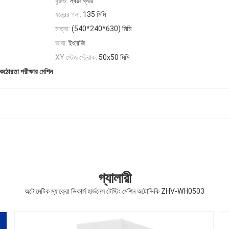
বুরুজ:
স্বয়ংক্রিয়
যন্ত্রের গলা:
135 মিমি
মাত্রা:
(540*240*630) মিমি
ভাষা:
ইংরেজি
XY স্টেজ স্ট্রোক:
50x50 মিমি
্স কঠোরতা পরীক্ষার মেশিন
গ্যালারী
অটোমেটিক ম্যাক্রো ভিকার্স হার্ডনেস টেস্টিং মেশিন অটোভিকি ZHV-WH0503