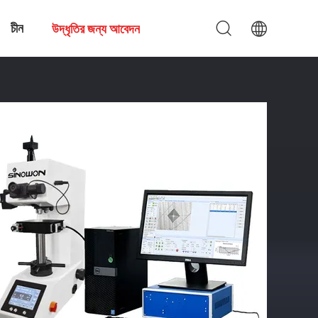
চীন
উদ্ধৃতির জন্য আবেদন