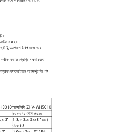
বা একটি অংশকে বিভাজন করে এবং
োডিং
ইনস্টল করা হয়।
 ছোট ইন্ডেনশন পরিমাপ সহজ করে
 পরীক্ষা করতে প্রোগ্রাম করা যেতে
ং অন্যান্য কাস্টমাইজড আউটপুট রিপোর্ট
WH3010
অটোভিকি ZHV-WH5010
৮২১-১৭০ থেকে ৫০১০
0২০.0"
1.0; ৫.0১০.0২০.0" ৩০।
0৫০।0
।0"
9.8৪৯।0৯৮।0" 196;