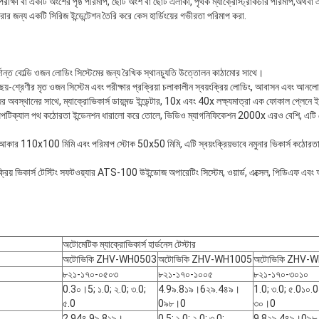
রীক্ষা বা একটি অংশের পৃষ্ঠ পরিমাপ, ছোট অংশ বা ছোট এলাকা, পৃথক ম্যাক্রোস্ট্রাকচার পরিমাপ,অথ
ার জন্য একটি সিরিজ ইন্ডেন্টেশন তৈরি করে কেস হার্ডিংয়ের গভীরতা পরিমাপ করা.
 দুর্দান্ত বোল্ডি ওজন লোডিং সিস্টেমের জন্য রৈখিক স্থানচ্যুতি উত্তোলন কাঠামোর সাথে।
 ছয়-শ্রেণীর মৃত ওজন সিস্টেম এবং পরীক্ষার প্রক্রিয়া চলাকালীন স্বয়ংক্রিয় লোডিং, আবাসন এবং আনল
জের অবস্থানের সাথে, ম্যাক্রোভিকার্স ডায়মন্ড ইন্ডেন্টার, 10x এবং 40x লক্ষ্যমাত্রা এক ফোকাল প্লেনে 
 অপটিক্যাল পথ কঠোরতা ইন্ডেনশন ধারালো করে তোলে, ভিডিও ম্যাগনিফিকেশন 2000x এরও বেশি, এটি
াতব আকার 110x100 মিমি এবং পরিমাপ স্টোক 50x50 মিমি, এটি স্বয়ংক্রিয়ভাবে নমুনার ভিকার্স কঠোরতা
য়ংক্রিয় ভিকার্স টেস্টিং সফটওয়্যার ATS-100 উইন্ডোজ অপারেটিং সিস্টেম, ওয়ার্ড, এক্সেল, পিডিএফ এব
অটোমেটিক ম্যাক্রোভিকার্স হার্ডনেস টেস্টার
অটোভিকি ZHV-WH0503
অটোভিকি ZHV-WH1005
অটোভিকি ZHV-
৮২১-১৭০-০৫০৩
৮২১-১৭০-১০০৫
৮২১-১৭০-৩০১০
0.3০।5; ১.0; ২.0; ৩.0;
4.9৯.8১৯।6২৯.4৪৯।
1.0; ৩.0; ৫.0১০.
৫.0
0৯৮।0
৩০।0
2.94৪.9৯.8১৯।
0.5; ১.0; ২.0; ৩.0;
9.8২৯.4৪৯।0৯৮