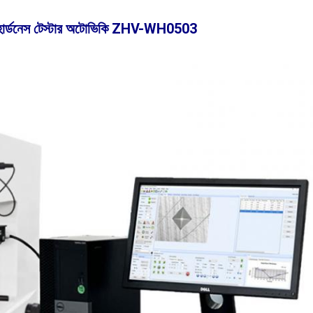
স হার্ডনেস টেস্টার অটোভিকি ZHV-WH0503