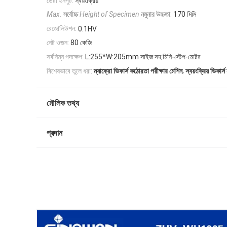
ডেটা ইনপুট:
স্বয়ংক্রিয়
Max.
সর্বোচ্চ
Height of Specimen
নমুনার উচ্চতা
:
170 মিমি
রেজোলিউশন:
0.1HV
নেট ওজন:
80 কেজি
সর্বনিম্ন পদক্ষেপ:
L:255*W:205mm সাইজ সহ মিনি-স্টেপ-মোটর
,
বিশেষভাবে তুলে ধরা:
ম্যাক্রো ভিকার্স কঠোরতা পরীক্ষার মেশিন
স্বয়ংক্রিয় ভিকার
মৌলিক তথ্য
প্রদান