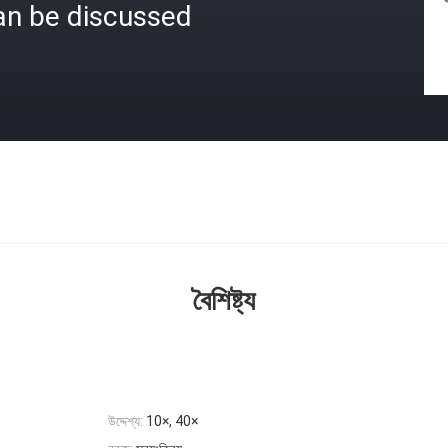
an be discussed
বৈশিষ্ট্য
উদ্দেশ্য:
10×, 40×