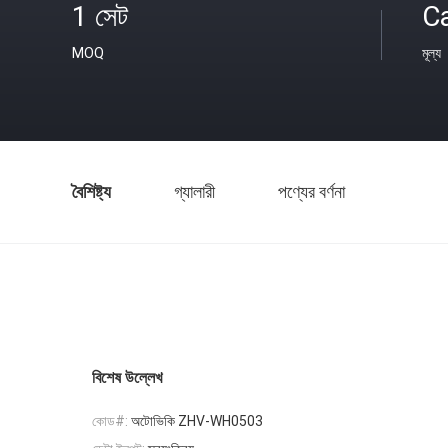
1 সেট
C
MOQ
মূল্য
বৈশিষ্ট্য
গ্যালারী
পণ্যের বর্ণনা
বিশেষ উল্লেখ
কোড#:
অটোভিকি ZHV-WH0503