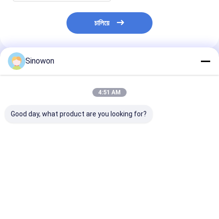
চালিয়ে
Sinowon
প্রস্তাবিত পণ্য
4:51 AM
Good day, what product are you looking for?
অটো টারেট ভিকার্স কঠোরতা
ইউনিভার্সাল পোর্টেবল হার্ডনেস
ইন্টেলিজেন্ট সেমি-অটো
পরীক্ষক ডিজিটাল মাইক্রো
টেস্টার ডাইনাসোনিক
হার্ডনেস টেস্টার ডিজিট
কঠোরতা পরীক্ষক মাইক্রোভিকি
এসইউ-৪০০এম সিই সার্টিফাইড
রকওয়েল হার্ডনেস টেস্ট
ভিএইচ 1010
ভালো দাম
ভালো দাম
ভালো দাম