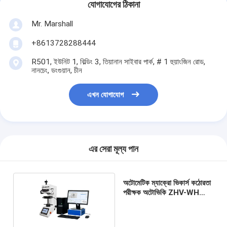
যোগাযোগের ঠিকানা
Mr. Marshall
+8613728288444
R501, ইউনিট 1, বিল্ডিং 3, তিয়ানান সাইবার পার্ক, # 1 হুয়াংজিন রোড,
নানচেং, ডংগুয়ান, চীন
এখন যোগাযোগ
এর সেরা মূল্য পান
অটোমেটিক ম্যাক্রো ভিকার্স কঠোরতা
পরীক্ষক অটোভিকি ZHV-WH
সিরিজ