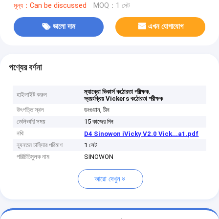
মূল্য：Can be discussed
MOQ：1 সেট
ভালো দাম
এখন যোগাযোগ
পণ্যের বর্ণনা
,
ম্যাক্রো ভিকার্স কঠোরতা পরীক্ষক
হাইলাইট করুন
স্বয়ংক্রিয় Vickers কঠোরতা পরীক্ষক
উৎপত্তি স্থল
ডংগুয়ান, চীন
ডেলিভারি সময়
15 কাজের দিন
নথি
D4 Sinowon iVicky V2.0 Vick...a1.pdf
ন্যূনতম চাহিদার পরিমাণ
1 সেট
পরিচিতিমুলক নাম
SINOWON
আরো দেখুন