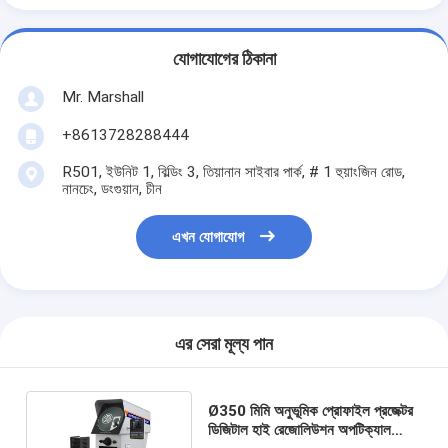
যোগাযোগের ঠিকানা
Mr. Marshall
+8613728288444
R501, ইউনিট 1, বিল্ডিং 3, তিয়ানান সাইবার পার্ক, # 1 হুয়াংজিন রোড,
নানচেং, ডংগুয়ান, চীন
এখন যোগাযোগ
এর সেরা মূল্য পান
Ø350 মিমি অনুভূমিক প্রোফাইল প্রজেক্টর
ডিজিটাল হাই রেজোলিউশন অপটিক্যাল