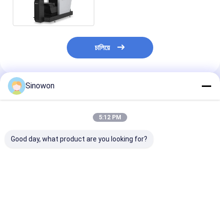
সিস্টেম PH350-2010
চালিয়ে
Sinowon
প্রস্তাবিত পণ্য
5:12 PM
Good day, what product are you looking for?
ডিজিটাল উল্লম্ব প্রোফাইল
2 ডি মিনি ম্যানুয়াল অপটিক্যাল
হরিজোন্টাল মেজাজিং ড
প্রজেক্টর Ø300mm
প্রোফাইল প্রজেক্টর উচ্চ নির্ভুলতা
প্রোফাইল প্রজেক্টর 
VP300-1510 10X 20X
ভিডিও পরিমাপ প্রজেক্টর
মিনি প্রিন্টারে নির্মিত
50X লেন্স
ভালো দাম
ভালো দাম
ভালো দাম