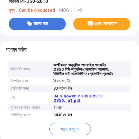
সিস্টেম PH350-2010
মূল্য：Can be discussed
MOQ：1 সেট
ভালো দাম
এখন যোগাযোগ
পণ্যের বর্ণনা
,
অপটিক্যাল অনুভূমিক প্রোফাইল প্রজেক্টর
হাইলাইট করুন
,
Ø350 মিমি অনুভূমিক প্রোফাইল প্রজেক্টর
ডিজিটাল হাই রেজোলিউশন প্রোফাইল প্রজেক্টর
উৎপত্তি স্থল
জিয়াংমেন, চীন
ডেলিভারি সময়
30 কাজের দিন
D4 Sinowon PH350-2010
নথি
Ø350...a1.pdf
ন্যূনতম চাহিদার পরিমাণ
1 সেট
পরিচিতিমুলক নাম
SINOWON
আরো দেখুন