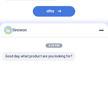
চালিয়ে
Sinowon
প্রস্তাবিত পণ্য
6:39 PM
Good day, what product are you looking for?
সুনির্দিষ্ট স্লিট লেপ টেস্টিং মেশিন
ক্ষুদ্র লেপ পরীক্ষার মেশিন
২-৪.৫ মিটার/মিনিট লেপ
ST-5000G
ভ্যাকুয়াম / গরমকরণটাইপ 1 -
মেশিন ডাবল রোল হট মে
5m/min গতি
অ্যাডেসিভ লেপ মেশিন
ভালো দাম
ভালো দাম
ভালো দাম