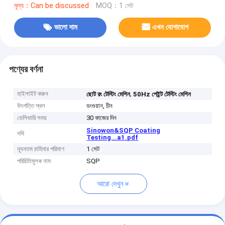
মূল্য：Can be discussed
MOQ：1 সেট
ভালো দাম
এখন যোগাযোগ
পণ্যের বর্ণনা
হাইলাইট করুন
,
ছোট রং টেস্টিং মেশিন
50Hz পেইন্ট টেস্টিং মেশিন
উৎপত্তি স্থল
ডংগুয়ান, চীন
ডেলিভারি সময়
30 কাজের দিন
Sinowon&SQP Coating
নথি
Testing...a1.pdf
ন্যূনতম চাহিদার পরিমাণ
1 সেট
পরিচিতিমুলক নাম
SQP
আরো দেখুন