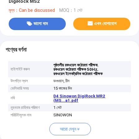
DigiRock MS2
মূল্য：Can be discussed
MOQ：1 সেট
ভালো দাম
এখন যোগাযোগ
পণ্যের বর্ণনা
,
পৃষ্ঠতলীয় রকওয়েল কঠোরতা পরীক্ষক
হাইলাইট করুন
,
রকওয়েল কঠোরতা পরীক্ষক 50Hz
রকওয়েল ইলেকট্রনিক কঠোরতা পরীক্ষক
উৎপত্তি স্থল
ডংগুয়ান, চীন
ডেলিভারি সময়
15 কাজের দিন
D4 Sinowon DigiRock MR2
নথি
(MS...a1.pdf
ন্যূনতম চাহিদার পরিমাণ
1 সেট
পরিচিতিমুলক নাম
SINOWON
আরো দেখুন