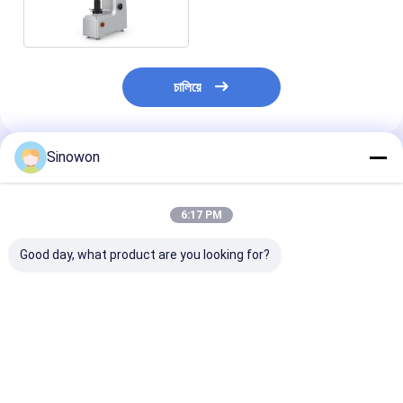
DigiRock MS2
চালিয়ে
Sinowon
প্রস্তাবিত পণ্য
6:17 PM
Good day, what product are you looking for?
অটো টারেট ভিকার্স কঠোরতা
ইউনিভার্সাল পোর্টেবল হার্ডনেস
ইন্টেলিজেন্ট সেমি-অটো
পরীক্ষক ডিজিটাল মাইক্রো
টেস্টার ডাইনাসোনিক
হার্ডনেস টেস্টার ডিজিট
কঠোরতা পরীক্ষক মাইক্রোভিকি
এসইউ-৪০০এম সিই সার্টিফাইড
রকওয়েল হার্ডনেস টেস্ট
ভিএইচ 1010
ভালো দাম
ভালো দাম
ভালো দাম