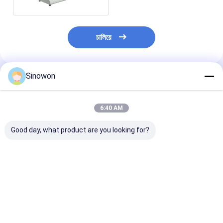
চালিয়ে
Sinowon
প্রস্তাবিত পণ্য
6:40 AM
Good day, what product are you looking for?
উচ্চ নির্ভুলতা কম্পিউটার সার্ভো
টেনসিল কম্প্রেশন ইউনিভার্সাল
ছোট ইউনিভার্সাল টেস্ট
টাইপ টেনসিল এবং কম্প্রেশন
টেস্টিং মেশিন ১-৫০০ মিমি/মিনিট
টেনসাইল কম্প্রেশন টেস
টেস্টিং মেশিন ST-1169
স্পিড রেঞ্জ
মেশিন ST-1162
ভালো দাম
ভালো দাম
ভালো দাম