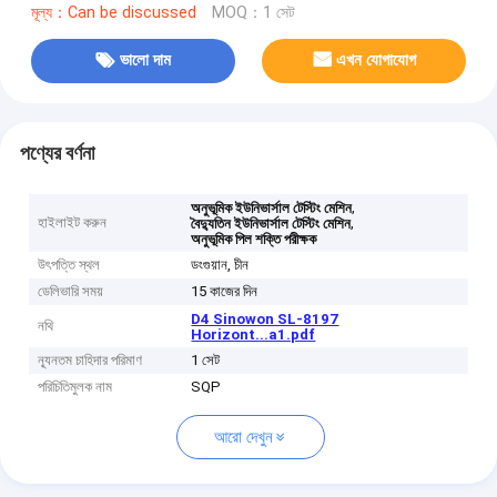
মূল্য：Can be discussed
MOQ：1 সেট
ভালো দাম
এখন যোগাযোগ
পণ্যের বর্ণনা
,
অনুভূমিক ইউনিভার্সাল টেস্টিং মেশিন
হাইলাইট করুন
,
বৈদ্যুতিন ইউনিভার্সাল টেস্টিং মেশিন
অনুভূমিক পিল শক্তি পরীক্ষক
উৎপত্তি স্থল
ডংগুয়ান, চীন
ডেলিভারি সময়
15 কাজের দিন
D4 Sinowon SL-8197
নথি
Horizont...a1.pdf
ন্যূনতম চাহিদার পরিমাণ
1 সেট
পরিচিতিমুলক নাম
SQP
আরো দেখুন