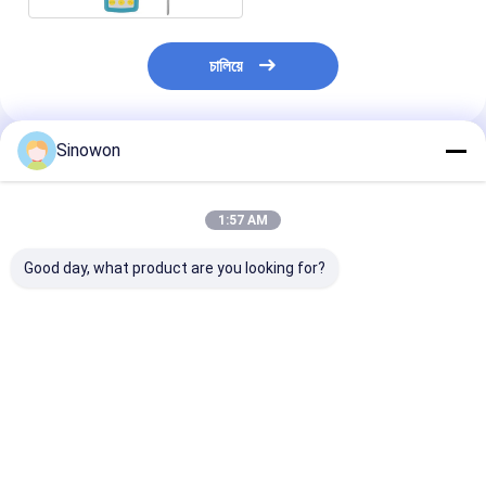
চালিয়ে
Sinowon
প্রস্তাবিত পণ্য
1:57 AM
Good day, what product are you looking for?
অটো টারেট ভিকার্স কঠোরতা
ইউনিভার্সাল পোর্টেবল হার্ডনেস
ইন্টেলিজেন্ট সেমি-অটো
পরীক্ষক ডিজিটাল মাইক্রো
টেস্টার ডাইনাসোনিক
হার্ডনেস টেস্টার ডিজিট
কঠোরতা পরীক্ষক মাইক্রোভিকি
এসইউ-৪০০এম সিই সার্টিফাইড
রকওয়েল হার্ডনেস টেস্ট
ভিএইচ 1010
ভালো দাম
ভালো দাম
ভালো দাম