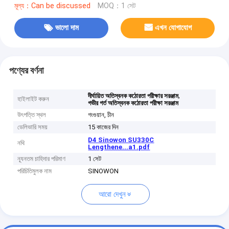
মূল্য：Can be discussed
MOQ：1 সেট
ভালো দাম
এখন যোগাযোগ
পণ্যের বর্ণনা
,
দীর্ঘায়িত অতিস্বনক কঠোরতা পরীক্ষার সরঞ্জাম
হাইলাইট করুন
গভীর গর্ত অতিস্বনক কঠোরতা পরীক্ষা সরঞ্জাম
উৎপত্তি স্থল
গংগুয়ান, চীন
ডেলিভারি সময়
15 কাজের দিন
D4 Sinowon SU330C
নথি
Lengthene...a1.pdf
ন্যূনতম চাহিদার পরিমাণ
1 সেট
পরিচিতিমুলক নাম
SINOWON
আরো দেখুন