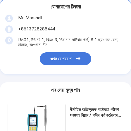
যোগাযোগের ঠিকানা
Mr. Marshall
+8613728288444
R501, ইউনিট 1, বিল্ডিং 3, তিয়ানান সাইবার পার্ক, # 1 হুয়াংজিন রোড,
নানচেং, ডংগুয়ান, চীন
এখন যোগাযোগ
এর সেরা মূল্য পান
দীর্ঘায়িত অতিস্বনক কঠোরতা পরীক্ষা
সরঞ্জাম গিয়ার / গভীর গর্ত কঠোরতা
পরীক্ষক