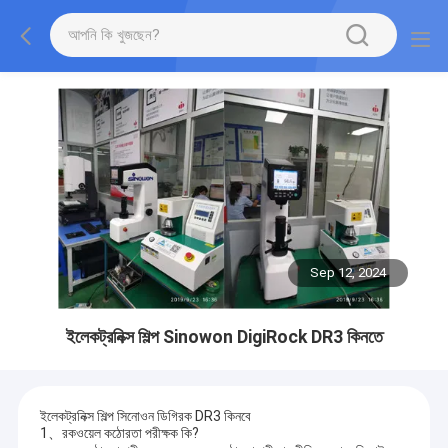
Sep 12, 2024
ইলেকট্রনিক্স শিল্প Sinowon DigiRock DR3 কিনতে
ইলেকট্রনিক্স শিল্প সিনোওন ডিগিরক DR3 কিনবে
1、রকওয়েল কঠোরতা পরীক্ষক কি?