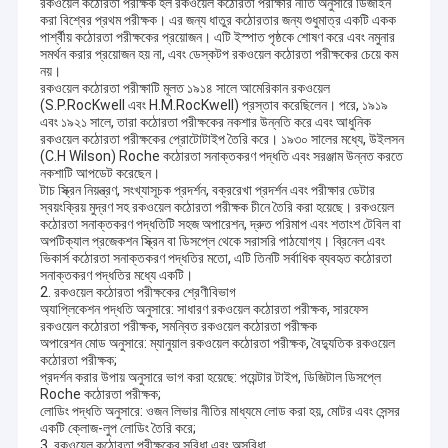
রকওয়েল কঠোরতা পরীক্ষক হল রকওয়েল কঠোরতা পরীক্ষার নীতি অনুসারে ডিজাইন
করা বিশ্বের প্রথম পরীক্ষক। এর জন্য ধাতুর কঠোরতার জন্য শুধুমাত্র একটি একক
পার্শ্বীয় কঠোরতা পরীক্ষকের প্রয়োজন। এটি ইস্পাত পৃষ্ঠকে শোষণ করে এবং নমুনার
সমর্থন করার প্রয়োজন হয় না, এবং ডেস্কটপ রকওয়েল কঠোরতা পরীক্ষকের চেয়ে কম
নয়।
রকওয়েল কঠোরতা পরীক্ষাটি মূলত ১৯১৪ সালে আমেরিকান রকওয়েল
(S.P.RocKwell এবং H.M.RocKwell) প্রস্তাব করেছিলেন। পরে, ১৯১৯
এবং ১৯২১ সালে, তারা কঠোরতা পরীক্ষকের নকশার উন্নতি করে এবং আধুনিক
রকওয়েল কঠোরতা পরীক্ষকের প্রোটোটাইপ তৈরি করে। ১৯৩০ সালের মধ্যে, উইলসন
(C.H Wilson) Roche কঠোরতা সনাক্তকরণ পদ্ধতি এবং সরঞ্জাম উন্নত করতে
নকশাটি আপডেট করেছেন।
টাচ স্ক্রিন নিয়ন্ত্রণ, সংখ্যাসূচক প্রদর্শন, বক্ররেখা প্রদর্শন এবং পরীক্ষার ডেটার
স্বয়ংক্রিয় মুদ্রণ সহ রকওয়েল কঠোরতা পরীক্ষক চীনে তৈরি করা হয়েছে। রকওয়েল
কঠোরতা সনাক্তকরণ পদ্ধতিটি সহজ অপারেশন, দ্রুত পরিমাপ এবং শতাংশ টেবিল বা
অপটিক্যাল প্রজেকশন স্ক্রিন বা ডিসপ্লে থেকে সরাসরি পাঠযোগ্য। ব্রিনেল এবং
ভিকার্স কঠোরতা সনাক্তকরণ পদ্ধতির মতো, এটি তিনটি সর্বাধিক ব্যবহৃত কঠোরতা
সনাক্তকরণ পদ্ধতির মধ্যে একটি।
2. রকওয়েল কঠোরতা পরীক্ষকের শ্রেণীবিভাগ
অ্যাপ্লিকেশন পদ্ধতি অনুসারে: সাধারণ রকওয়েল কঠোরতা পরীক্ষক, সারফেস
রকওয়েল কঠোরতা পরীক্ষক, সমন্বিত রকওয়েল কঠোরতা পরীক্ষক
অপারেশন মোড অনুসারে: ম্যানুয়াল রকওয়েল কঠোরতা পরীক্ষক, বৈদ্যুতিক রকওয়েল
কঠোরতা পরীক্ষক;
প্রদর্শন করার উপায় অনুসারে ভাগ করা হয়েছে: পয়েন্টার টাইপ, ডিজিটাল ডিসপ্লে
Roche কঠোরতা পরীক্ষক;
লোডিং পদ্ধতি অনুসারে: ওজন লিভার নীতির মাধ্যমে লোড করা হয়, মোটর এবং সেন্সর
একটি ক্লোজ-লুপ লোডিং তৈরি করে;
3. রকওয়েল কঠোরতা পরীক্ষকের সুবিধা এবং অসুবিধা