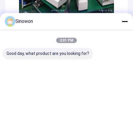
Sinowon
Recommended Products
3:01 PM
Good day, what product are you looking for?
সিই স্বয়ংক্রিয় ভিডিও পরিমাপ
সেমিকন্ডাক্টর মেডিকেল অপটিক্যাল
গৃহস্থালীর মিনি ল্যাদ ম
সিস্টেম উচ্চ নির্ভুলতা ক্যান্টিলিভার
কম্পোনেন্ট ইন্সপেকশনের জন্য
মিউজিক অ্যালার্ম ক্ল
পরিমাপ সরঞ্জাম
ইন্ডাস্ট্রিয়াল ভিশন মিজিং সিস্টেম
তাপমাত্রা নিয়ন্ত্রণ সহ
V3-VAS-432
অনুসন্ধান পাঠান
অনুসন্ধান পাঠান
অনুসন্ধান পা
বাড়ি
আমাদের
আমাদের সাথে যোগাযোগ
Desktop
Site
সম্পর্কে
করুন