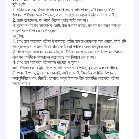
সুবিধাগুলি:
1. কঠিন এবং নরম উভয় প্রকারের চাপ হেড থাকার কারণে, এটি বিভিন্ন কঠিন
উপকরণ পরীক্ষার জন্য উপযুক্ত, এবং চাপ হেডের কোনো বিকৃতির সমস্যা নেই।
2. ছোট ইন্ডেন্টেশন, যা ওয়ার্ক-পিসের পৃষ্ঠের ক্ষতি করে না।
3. দ্রুত অপারেশন, তাৎক্ষণিক ডেটা, উচ্চ উত্পাদন দক্ষতা, ব্যাপক উৎপাদনে সমাপ্ত
পণ্যগুলির পরীক্ষার জন্য উপযুক্ত
অসুবিধা:
1. রকওয়েল কঠোরতা পরীক্ষা উপাদানের পৃষ্ঠের ইন্ডেন্টেশনকে বড় করে তোলে, তাই এটি
সমাপ্ত পণ্য বা পাতলা শীটের ধাতব কঠোরতা পরীক্ষার জন্য উপযুক্ত নয়।
2. পরিমাপকৃত কঠোরতার মান দুর্বল, যা বিভিন্ন অংশে কয়েকবার পরিমাপ করা উচিত
এবং গড় মানটিকে উপাদানের কঠোরতার মান হিসাবে নেওয়া হয়।
4. রকওয়েল কঠোরতা পরীক্ষকের প্রয়োগের সুযোগ
এটি বিভিন্ন ধরণের ঠান্ডা ইস্পাত, সারফেস ঠান্ডা ইস্পাত, কুইঞ্চিং এবং টেম্পারিং,
টেম্পারড ইস্পাত, ঠান্ডা শক্ত ঢালাই, নমনীয় ঢালাই, টাংস্টেন কার্বাইড উপকরণ,
অ্যালুমিনিয়াম খাদ, বিয়ারিং ইস্পাত, শক্ত ইস্পাত শীট ইত্যাদির কঠোরতা পরীক্ষা
করতে পারে।