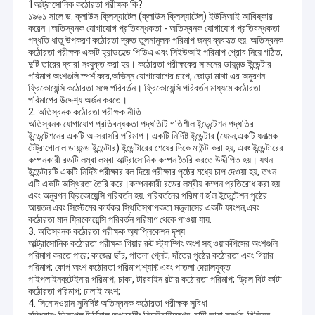
1আল্ট্রাসোনিক কঠোরতা পরীক্ষক কি?
১৯৬১ সালে ড. ক্লাউস ক্লিস্যাটেল (ক্লাউস ক্লিস্যাটেল) ইউসিআই আবিষ্কার
করেন।অতিস্বনক যোগাযোগ প্রতিবন্ধকতা - অতিস্বনক যোগাযোগ প্রতিবন্ধকতা
পদ্ধতি ধাতু উপকরণ কঠোরতা দ্রুত তুলনামূলক পরিমাপ জন্য ব্যবহৃত হয়. অতিস্বনক
কঠোরতা পরীক্ষক একটি হ্যান্ডহেল্ড পিডিএ এবং সিইউআই পরিমাপ প্রোব নিয়ে গঠিত,
দুটি তারের দ্বারা সংযুক্ত করা হয়। কঠোরতা পরীক্ষকের সামনের ডায়মন্ড ইন্ডেন্টার
পরিমাপ অংশগুলি স্পর্শ করে,অভিন্ন যোগাযোগের চাপে, জোড়া মাথা এর অনুরণন
ফ্রিকোয়েন্সি কঠোরতা সঙ্গে পরিবর্তন। ফ্রিকোয়েন্সি পরিবর্তন মাধ্যমে কঠোরতা
পরিমাপের উদ্দেশ্য অর্জন করতে।
2. অতিস্বনক কঠোরতা পরীক্ষক নীতি
অতিস্বনক যোগাযোগ প্রতিবন্ধকতা পদ্ধতিটি গতিশীল ইন্ডেন্টেশন পদ্ধতির
ইন্ডেন্টেশনের একটি অ-সরাসরি পরিমাপ। একটি নির্দিষ্ট ইন্ডেন্টার (যেমন,একটি ধনাত্মক
টেট্রাগোনাল ডায়মন্ড ইন্ডেন্টার) ইন্ডেন্টারের শেষের দিকে মাউন্ট করা হয়, এবং ইন্ডেন্টারের
কম্পনকারী রডটি লম্বা লম্বা আল্ট্রাসোনিক কম্পন তৈরি করতে উদ্দীপিত হয়। যখন
ইন্ডেন্টারটি একটি নির্দিষ্ট পরীক্ষার বল দিয়ে পরীক্ষার পৃষ্ঠের মধ্যে চাপ দেওয়া হয়, তখন
এটি একটি অস্থিরতা তৈরি করে।কম্পনকারী রডের লম্বীয় কম্পন প্রতিরোধ করা হয়
এবং অনুরণন ফ্রিকোয়েন্সি পরিবর্তন হয়. পরিবর্তনের পরিমাণ হ'ল ইন্ডেন্টেশন পৃষ্ঠের
আয়তন এবং সিস্টেমের কার্যকর স্থিতিস্থাপকতা মডুলাসের একটি ফাংশন,এবং
কঠোরতা মান ফ্রিকোয়েন্সি পরিবর্তন পরিমাণ থেকে পাওয়া যায়.
3. অতিস্বনক কঠোরতা পরীক্ষক অ্যাপ্লিকেশন দৃশ্য
আল্ট্রাসোনিক কঠোরতা পরীক্ষক গিয়ার রুট স্ট্যাম্পিং অংশ সহ ওয়ার্কপিসের অংশগুলি
পরিমাপ করতে পারে; কাজের ছাঁচ, পাতলা প্লেট; দাঁতের পৃষ্ঠের কঠোরতা এবং গিয়ার
পরিমাপ; কোপ অংশ কঠোরতা পরিমাপ;শ্যাফ্ট এবং পাতলা দেয়ালযুক্ত
পাইপলাইনকন্টেইনার পরিমাপ; চাকা, টারবাইন রটার কঠোরতা পরিমাপ; ড্রিল বিট কাটা
কঠোরতা পরিমাপ; ঢালাই অংশ;
4. সিনোনওয়ান সুনির্দিষ্ট অতিস্বনক কঠোরতা পরীক্ষক সুবিধা