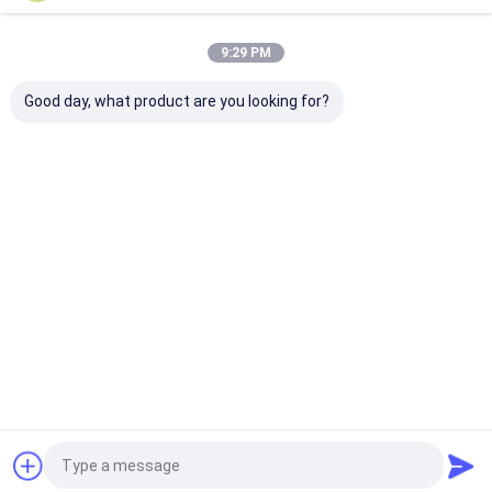
Recommended Products
9:29 PM
Good day, what product are you looking for?
উচ্চ নির্ভুলতা ক্যান্টিলিভার
ক্যান্টিলিভার স্বয়ংক্রিয় পরিমাপ
ক্যান্টিলিভার তাত্ক্ষণিক দৃ
স্বয়ংক্রিয় দৃষ্টি পরিমাপ মেশিন
সরঞ্জাম উচ্চ গতির নির্ভুলতা
সিস্টেম স্বয়ংক্রিয় লেজা
V5-VIM-432
মাত্রিক পরিদর্শন
ব্যবহারকারী বন্ধুত্বপূর্ণ দৃ
পরিমাপ
অনুসন্ধান পাঠান
অনুসন্ধান পাঠান
অনুসন্ধান পা
বাড়ি
আমাদের
আমাদের সাথে যোগাযোগ
Desktop
Site
সম্পর্কে
করুন
সাইট ম্যাপ
গোপনীয়তা নীতি
গুণ
ভিডিও পরিমাপ সিস্টেম
চীন কারখানা.Copyright © 2026 Hoyamo and Sinowon
Inc. All Rights Reserved.