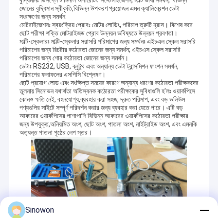
বুদ্ধিমানঃ ডিসপ্লে টার্মিনাল অপারেটিং সিস্টেমাইজেশন, মাল্টি ভাষা সমর্থন, বিভিন্ন
জোনের বুদ্ধিমান স্বীকৃতি,বিভিন্ন উপকরণ প্রয়োজন এমন ক্যালিব্রেশন ডেটা
সংরক্ষণের জন্য সমর্থন.
মোটরাইজেশনঃ স্বয়ংক্রিয় প্রোবঃ মোটর লোডিং, পরিমাপ ত্রুটি হ্রাস। বিশেষ করে
ছোট পরীক্ষা শক্তি মোটরাইজড প্রোব উন্নয়ন ভবিষ্যতে উন্নয়ন প্রবণতা।
মাল্টি-স্কেলারঃ মাল্টি-স্কেলার সরাসরি পরিমাপের জন্য সমর্থনঃ এইচএল স্কেল সরাসরি
পরিমাপের জন্য রিচটার কঠোরতা জোনের জন্য সমর্থন; এইচএস স্কেল সরাসরি
পরিমাপের জন্য শোর কঠোরতা জোনের জন্য সমর্থন।
ডেটাঃ RS232, USB, ব্লুটুথ এবং অন্যান্য ডেটা ট্রান্সমিশন ফাংশন সমর্থন,
পরিমাপের ফলাফলের এসপিসি বিশ্লেষণ।
ছোট প্রয়োগ লোড এবং সংক্ষিপ্ত সময়ের কারণে অন্যান্য ধরণের কঠোরতা পরীক্ষকদের
তুলনায় সিনোভন যথার্থতা অতিস্বনক কঠোরতা পরীক্ষকের সুবিধাগুলি হ'লঃ ওয়ার্কপিসে
কোনও ক্ষতি নেই, বহনযোগ্য,ব্যবহার করা সহজ, দ্রুত পরিমাপ, এবং বড় ভলিউম
পণ্যগুলির সাইটে সম্পূর্ণ পরিদর্শন করার জন্য ব্যবহার করা যেতে পারে। এটি বড়
আকারের ওয়ার্কপিসের পাশাপাশি বিভিন্ন আকারের ওয়ার্কপিসের কঠোরতা পরীক্ষার
জন্য উপযুক্ত,অনিয়মিত অংশ, ছোট অংশ, পাতলা অংশ, নাইট্রাইড অংশ, এবং এমনকি
অত্যন্ত পাতলা পৃষ্ঠের লেপ স্তর।
Sinowon