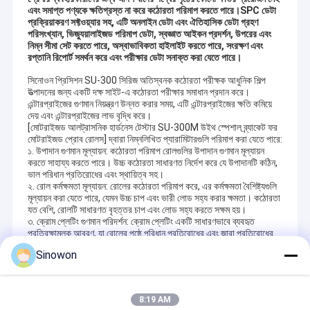
সমাজের জন্য মূল্য তৈরি করা, কর্মচারীদের জন্য সুযোগ তৈরি করা এবং সমাজের জন্য সম্পদ
কঠোরতা পরীক্ষক
এবং সমাপ্ত পণ্যকে ক্ষতিগ্রস্ত না করে কঠোরতা পরিমাপ করতে পারে।
SPC ডেটা
তৈরি করা Hoyamo & Sinowon-এর অবিচল লক্ষ্য।
প্রক্রিয়াকরণ সফ্টওয়্যার সহ, এটি অনলাইন ডেটা এবং ঐতিহাসিক ডেটা গ্রহণ
পরিসংখ্যান, ভিজ্যুয়ালাইজড পরিমাপ ডেটা, স্বজ্ঞাত আইকন প্রদর্শন, উপরের এবং
পরিমাপ মেশিন সমন্বয়
আমরা ব্যবহারকারীদের জন্য সমস্যা সমাধানে এবং গ্রাহকদের জন্য মূল্য তৈরি করতে গবেষণা
নিম্ন সীমা সেট করতে পারে, অস্বাভাবিকতা হাইলাইট করতে পারে, সংরক্ষণ এবং
ও উন্নয়ন, উৎপাদন, গুণমান নিয়ন্ত্রণ এবং পরিষেবার ক্ষমতা ক্রমাগতভাবে উন্নত করি।
রপ্তানি রিপোর্ট সমর্থন করে এবং পরীক্ষার ডেটা সনাক্ত করা যেতে পারে।
আপনার নির্ভুলতাই আমাদের লক্ষ্য। আসুন, আমরা একসাথে কাজ করি এবং আমাদের
অপটিক্যাল প্রোফাইল প্রজেক্টর
জ্যামিতিক জীবনের জন্য একটি সবুজ পৃথিবী এবং স্বচ্ছ পরিদর্শন তৈরি করি।
সিনোওন প্রিসিশন SU-300 সিরিজ অতিস্বনক কঠোরতা পরীক্ষক আধুনিক শিল্প
উত্পাদনের জন্য একটি দক্ষ সাইট-এ কঠোরতা পরীক্ষার সমাধান প্রদান করে।
অপটিক্যাল মাইক্রোস্কোপ
এন্টারপ্রাইজের গুণমান নিয়ন্ত্রণ উন্নত করার সময়, এটি এন্টারপ্রাইজের ক্ষতি কমিয়ে
দেয় এবং এন্টারপ্রাইজের লাভ বৃদ্ধি করে।
[মোটরাইজড আলট্রাসনিক হার্ডনেস টেস্টার SU-300M উইথ স্পেশাল ব্র্যাকেট ফর
মিনি লেদ মেশিন
মোটরাইজড প্রোব রোলস] দ্বারা নিম্নলিখিত প্যারামিটারগুলি পরিমাপ করা যেতে পারে:
১. উপাদান গুণমান মূল্যায়ন: কঠোরতা পরিমাপ রোলগুলির উপাদান গুণমান মূল্যায়ন
সার্বজনীন পরীক্ষার মেশিন
করতে সাহায্য করতে পারে। উচ্চ কঠোরতা সাধারণত নির্দেশ করে যে উপাদানটি কঠিন,
ভাল পরিধান প্রতিরোধের এবং স্থায়িত্ব সহ।
২. রোল কর্মক্ষমতা মূল্যায়ন: রোলের কঠোরতা পরিমাপ করে, এর কর্মক্ষমতা বৈশিষ্ট্যগুলি
আবরণ টেস্টিং মেশিন
মূল্যায়ন করা যেতে পারে, যেমন উচ্চ চাপ এবং ভারী লোড সহ্য করার ক্ষমতা। কঠোরতা
যত বেশি, রোলটি সাধারণত বৃহত্তর চাপ এবং লোড সহ্য করতে সক্ষম হয়।
৩. ক্রোম প্লেটিং গুণমান পরিদর্শন: ক্রোম প্লেটিং একটি সাধারণভাবে ব্যবহৃত
জলবায়ু পরীক্ষার চেম্বার
প্রতিরক্ষামূলক আবরণ, যা রোলের পৃষ্ঠে পরিধান প্রতিরোধের এবং জারা প্রতিরোধের
সরবরাহ করতে পারে। ক্রোম প্লেটিংয়ের কঠোরতা পরিমাপ করে, এর গুণমান এবং বেধ
লবণ স্প্রে পরীক্ষক
Sinowon
মূল্যায়ন করা যেতে পারে তা নিশ্চিত করার জন্য যে এটির পর্যাপ্ত প্রতিরক্ষামূলক
বৈশিষ্ট্য রয়েছে।
৪. গুণমান নিয়ন্ত্রণ: কঠোরতা পরিমাপ গুণমান নিয়ন্ত্রণের একটি গুরুত্বপূর্ণ অংশ, যা রোল
ধাতুবিদ্যা বিশ্লেষণের যন্ত্রপাতি
উত্পাদন প্রক্রিয়ায় ধারাবাহিকতা এবং মান নিশ্চিত করতে ব্যবহার করা যেতে পারে।
8:19 AM
নিয়মিতভাবে কঠোরতা পরিমাপ করে, কোনো অ-অনুরূপ রোল সনাক্ত করা যেতে পারে