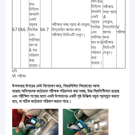
লাল রঙে
রঙে
চিহ্নিত
পরীক্ষার
চিহ্নিত
মানগুলি
সময় প্রায়
মানগুলি
একই
4
একই
নমুনার
সেকেন্ড,
নমুনার
পরীক্ষার সময় প্রায় 4 সেকেন্ড,
সর্বোচ্চ
বিস্তারিত
V.
67.0
66.7
সর্বোচ্চ
66.7
বিস্তারিত জানার জন্য
এবং
জানার
পরীক্ষা
এবং
পরীক্ষার ভিডিওটি দেখুন।
সর্বনিম্ন
জন্য
সর্বনিম্ন
মান যা 6
পরীক্ষার
মান যা
বার
ভিডিওটি
6 বার
পরিমাপ
দেখুন।
পরিমাপ
করা
করা
হয়েছে।
হয়েছে।
ছবি
VI. পরীক্ষা
উপসংহার:
উপরের ডেটা বিশ্লেষণ করে, নিম্নলিখিত সিদ্ধান্তে আসা
হয়েছে:
অতিস্বনক কঠোরতা পরীক্ষক পরিচালনা করা সহজ, উচ্চ স্থিতিশীলতা রয়েছে
এবং পরীক্ষিত পণ্যের মতো একই উপাদানের একটি পৃষ্ঠ চিকিত্সা নমুনা প্রস্তুত করতে
বাড়ি
হবে, যা সঠিক কঠোরতা পরিমাপ করতে পারে।
আমরা ISO9001:2015 দ্বারা যাচাইকৃত চীনের একটি অনুমোদিত হাই-টেক মেট্রোলজি
যন্ত্র প্রস্তুতকারক। আমরা প্রধানত জ্যামিতিক মাত্রা পরিমাপের যন্ত্র এবং নির্ভুল ডিভাইস
পণ্য
যেমন মাল্টিসেন্সরি কোঅর্ডিনেট পরিমাপের মেশিন, সম্পূর্ণ স্বয়ংক্রিয় ভিশন পরিমাপের মেশিন,
2D অপটিক্যাল পরিমাপের মেশিন, প্রোফাইল প্রজেক্টর (অপটিক্যাল কমপ্যারেটর), টুল
ভিডিও
মাইক্রোস্কোপ, ভিডিও মাইক্রোস্কোপ এবং নির্ভুল স্থানচ্যুতি প্ল্যাটফর্ম গবেষণা, উন্নয়ন,