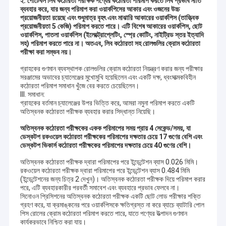
২. পোর্টেবল লিব কঠোরতা পরীক্ষক পণ্যের কঠোরতা পরিমাপ করতে লিব প্রভাব নীতি
ব্যবহার করে, যার জন্য পরিমাপ করা ওয়ার্কপিসের আকার এবং ওজনের উচ্চ
প্রয়োজনীয়তা রয়েছে এবং শুধুমাত্র বৃহৎ এবং মাঝারি আকারের ওয়ার্কপিস (তাত্ত্বিক
প্রয়োজনীয়তা 5 কেজি) পরিমাপ করতে পারে। এটি বিশেষ আকারের ওয়ার্কপিস, ছোট
ওয়ার্কপিস, পাতলা ওয়ার্কপিস (ইলেক্ট্রোপ্লেটিং, স্প্রে কোটিং, নাইট্রিড স্তর ইত্যাদি
সহ) পরিমাপ করতে পারে না। অতএব, লিব কঠোরতা সহ রোলগুলির ক্রোম কঠোরতা
পরীক্ষা করা সম্ভব নয়।
গ্রাহকের গুণমান ব্যবস্থাপক রোলগুলির ক্রোম কঠোরতা নিয়ন্ত্রণ করার জন্য পরীক্ষার
সরঞ্জামের অভাবের চ্যালেঞ্জের মুখোমুখি হয়েছিলেন এবং একটি দক্ষ, ধ্বংসাত্মকবিহীন
কঠোরতা পরিমাপ সমাধান খুঁজে বের করতে চেয়েছিলেন।
III. সমাধান:
গ্রাহকের বর্তমান চ্যালেঞ্জের উপর ভিত্তি করে, আমরা নমুনা পরিমাপ করতে একটি
অতিস্বনক কঠোরতা পরীক্ষক ব্যবহার করার সিদ্ধান্ত নিয়েছি।
অতিস্বনক কঠোরতা পরীক্ষকের একক পরিমাপের সময় প্রায় 4 সেকেন্ড/সময়, যা
ডেস্কটপ রকওয়েল কঠোরতা পরীক্ষকের পরিমাপের দক্ষতার চেয়ে 17 গুণের বেশি এবং
ডেস্কটপ ভিকার্স কঠোরতা পরীক্ষকের পরিমাপের দক্ষতার চেয়ে 40 গুণের বেশি।
অতিস্বনক কঠোরতা পরীক্ষক দ্বারা পরিমাপের পরে ইন্ডেন্টেশন ব্যাস 0.026 মিমি।
রকওয়েল কঠোরতা পরীক্ষক দ্বারা পরিমাপের পরে ইন্ডেন্টেশন ব্যাস 0.484 মিমি
(ইন্ডেন্টেশনের জন্য চিত্র 2 দেখুন)। অতিস্বনক কঠোরতা পরীক্ষক দিয়ে পরিমাপ করার
পরে, এটি ব্যবহারকারীর পরবর্তী সমাবেশ এবং ব্যবহারে প্রভাব ফেলবে না।
সিনোওন প্রিসিশনের অতিস্বনক কঠোরতা পরীক্ষক একটি ছোট লোড পরীক্ষার শক্তি
গ্রহণ করে, যা ক্রমাঙ্কনের পরে ওয়ার্কপিসকে ক্ষতিগ্রস্ত না করে ব্যাচে ব্যাটারি পোল
পিস রোলের ক্রোম কঠোরতা পরিমাপ করতে পারে, যাতে পণ্যের উত্পাদন গুণমান
কার্যকরভাবে নিশ্চিত করা যায়।