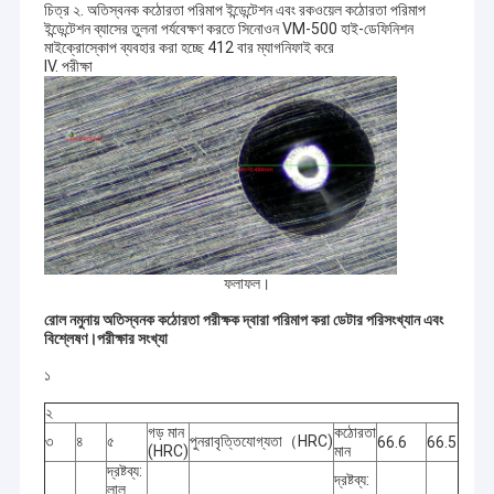
চিত্র ২. অতিস্বনক কঠোরতা পরিমাপ ইন্ডেন্টেশন এবং রকওয়েল কঠোরতা পরিমাপ
ইন্ডেন্টেশন ব্যাসের তুলনা পর্যবেক্ষণ করতে সিনোওন VM-500 হাই-ডেফিনিশন
মাইক্রোস্কোপ ব্যবহার করা হচ্ছে 412 বার ম্যাগনিফাই করে
IV. পরীক্ষা
ফলাফল।
রোল নমুনায় অতিস্বনক কঠোরতা পরীক্ষক দ্বারা পরিমাপ করা ডেটার পরিসংখ্যান এবং
বিশ্লেষণ।
পরীক্ষার সংখ্যা
১
২
গড় মান
কঠোরতা
৩
৪
৫
পুনরাবৃত্তিযোগ্যতা（HRC)
66.6
66.5
(HRC)
মান
দ্রষ্টব্য:
দ্রষ্টব্য:
লাল