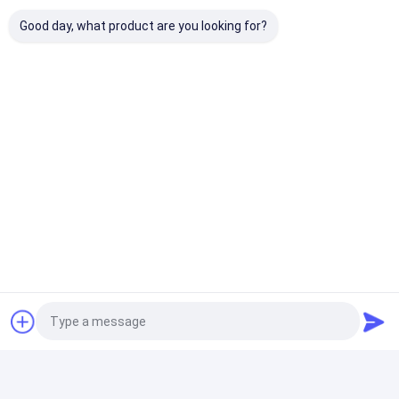
হ্যান্ডহেল্ড 3D স্ক্যানার
এবং সেগুলি মেরামত বা প্রতিস্থাপনের জন্য উপযুক্ত ব্যবস্থা নেওয়া যেতে পারে
Good day, what product are you looking for?
VII. ব্র্যান্ড
সুপারিশ:
ডংগুয়ান সিনোওন প্রিসিশন ইনস্ট্রুমেন্ট কোং, লিমিটেড একটি উচ্চ-প্রযুক্তি সংস্থা,
অতিস্বনক কঠোরতা পরীক্ষকের জন্য একটি জাতীয় মান প্রণয়নকারী সংস্থা,
অতিস্বনক কঠোরতা পরীক্ষক শিল্পের নেতা এবং অতিস্বনক কঠোরতা পরীক্ষকের
রপ্তানিতে একটি নেতৃস্থানীয় সংস্থা। চীনে 300 ডিলার পরিষেবা আউটলেট সহ, এটি
ব্যবহারকারীদের জন্য অতিস্বনক কঠোরতা পরীক্ষক কেনার জন্য প্রথম ব্র্যান্ড।
Recommended Products