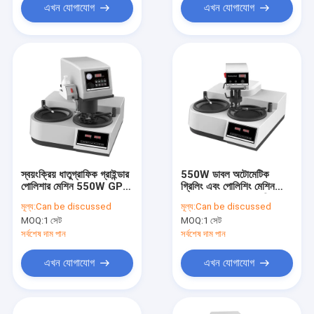
এখন যোগাযোগ
এখন যোগাযোগ
স্বয়ংক্রিয় ধাতুগ্রাফিক গ্রাইন্ডার
550W ডাবল অটোমেটিক
পোলিশার মেশিন 550W GP-
গ্রিলিং এবং পোলিশিং মেশিন
2000A
100 - 1000rpm গতি GP-
মূল্য:
Can be discussed
মূল্য:
Can be discussed
2A
MOQ:
1 সেট
MOQ:
1 সেট
সর্বশেষ দাম পান
সর্বশেষ দাম পান
এখন যোগাযোগ
এখন যোগাযোগ