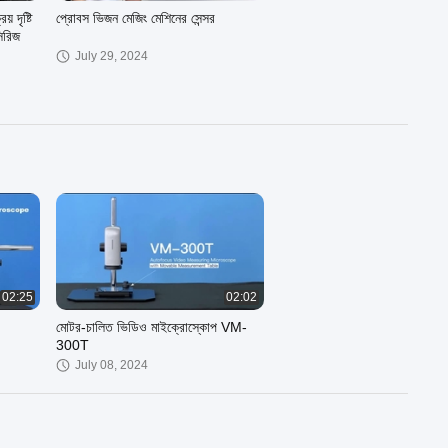
় দৃষ্টি
প্রোবস ভিজন মেজিং মেশিনের সেন্সর
িরিজ
July 29, 2024
01:34
01:03
েম
হাফ-অটো মুভিং ব্রিজ কোঅর্ডিনেট মেজারিং
মেশিন Haquina 454Plus
July 09, 2024
02:25
02:02
মোটর-চালিত ভিডিও মাইক্রোস্কোপ VM-
300T
July 08, 2024