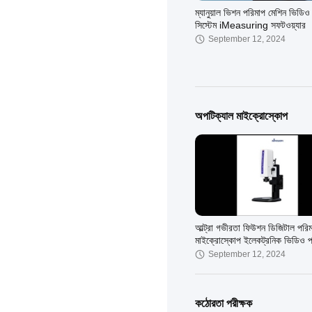
ম্যানুয়াল ভিশন পরিমাপ মেশিন ভিডিও
সিস্টেম iMeasuring সফটওয়্যার
September 12, 2024
অপটিক্যাল মাইক্রোস্কোপ
উচ্চ নির্ভুলতা ক্যান্টিলিভার স্বয়ংক্রিয় দৃ
পরিমাপ মেশিন MVS-432 সিরিজ
July 29, 2024
আল্ট্রা গভীরতা ফিউশন ডিজিটাল পরি
মাইক্রোস্কোপ ইলেকট্রনিক ভিডিও পর
মাইক্রোস্কোপ
September 12, 2024
উচ্চ নির্ভুলতা মুভিং ব্রিজ অটোমেটিক
কঠোরতা পরীক্ষক
মেজারিং মেশিন AutoVision432 স