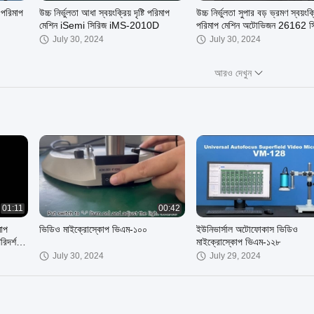
 পরিমাপ
উচ্চ নির্ভুলতা আধা স্বয়ংক্রিয় দৃষ্টি পরিমাপ
উচ্চ নির্ভুলতা সুপার বড় ভ্রমণ স্বয়ংক্রিয
মেশিন iSemi সিরিজ iMS-2010D
পরিমাপ মেশিন অটোভিজন 26162 স
July 30, 2024
July 30, 2024
আরও দেখুন
01:58
01:42
ষ্টি
ইনস্ট্যান্ট ভিজন সিস্টেম IVS-202 সিরিজ
সেমি-অটোমেটিক ভিডিও মিটারিং সিস্ট
VMS-4030C
July 29, 2024
July 29, 2024
01:11
00:42
মাপ
ভিডিও মাইক্রোস্কোপ ভিএম-১০০
ইউনিভার্সাল অটোফোকাস ভিডিও
িদর্শন
মাইক্রোস্কোপ ভিএম-১২৮
July 30, 2024
July 29, 2024
00:57
00:53
 ভিশন
Vimea322 Cantilever স্বয়ংক্রিয়
িরিজ
ভিডিও পরিমাপ সিস্টেম